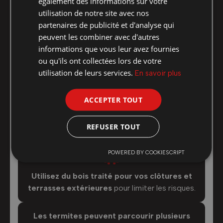
également des informations sur votre
utilisation de notre site avec nos
partenaires de publicité et d'analyse qui
peuvent les combiner avec d'autres
Ne stockez pas de bois de chauffage
contre
informations que vous leur avez fournies
votre maison, cela attire les insectes
ou qu'ils ont collectées lors de votre
xylophages.
utilisation de leurs services.
En savoir plus
ACCEPTER TOUT
Retirez les arbres morts et les souches
de
REFUSER TOUT
votre jardin, véritables nids à insectes.
POWERED BY COOKIESCRIPT
Utilisez du bois traité pour vos clôtures et
terrasses extérieures
pour limiter les risques.
Les termites peuvent parcourir plusieurs