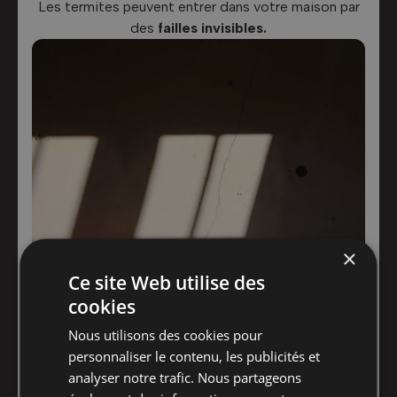
Les termites peuvent entrer dans votre maison par
des
failles invisibles.
×
Conseils :
Ce site Web utilise des
cookies
Nous utilisons des cookies pour
Évitez les plantes grimpantes
sur les murs,
personnaliser le contenu, les publicités et
elles peuvent fissurer les façades et offrir un
analyser notre trafic. Nous partageons
passage aux termites.