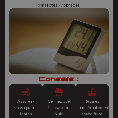
d’insectes xylophages.
Conseils :
Assurez-
Vérifiez que
Réparez
vous que les
les eaux de
immédiatement
fentes
pluie
toute fuite