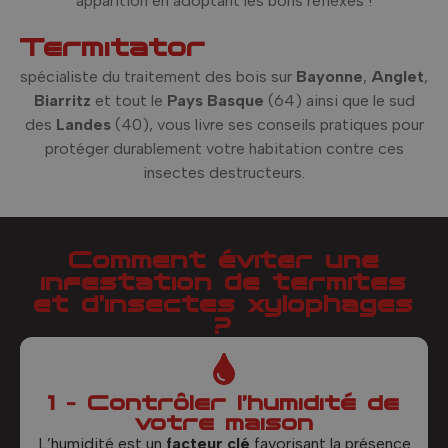
apparition en adoptant les bons réflexes !
Termitator
spécialiste du traitement des bois sur
Bayonne
,
Anglet
,
Biarritz
et tout le
Pays Basque
(64) ainsi que le sud
des
Landes
(40), vous livre ses conseils pratiques pour
protéger durablement votre habitation contre ces
insectes destructeurs.
Comment éviter une
infestation de termites
et d’insectes xylophages
?
1 - Contrôler l’humidité de
votre maison
L’humidité est un
facteur clé
favorisant la présence